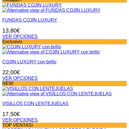
FUNDAS COJIN LUXURY
13,80
€
VER OPCIONES
Este
Exclusivo
producto
tiene
múltiples
COJIN LUXURY con brillo
variantes.
Las
22,00
€
opciones
se
VER OPCIONES
pueden
Este
NEW
elegir
producto
en
tiene
la
múltiples
página
VISILLOS CON LENTEJUELAS
variantes.
de
Las
17,50
€
producto
opciones
se
VER OPCIONES
pueden
Este
TOP VENTAS!