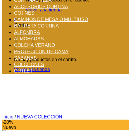
CORTINAS TELA
ACCESORIOS CORTINA
Volver a la tienda
COJINES
CAMINOS DE MESA O MULTIUSO
0
Carrito
BARRETA CORTINA
ALFOMBRA
ALMOHADAS
COLCHA VERANO
PROTECCION DE CAMA
SÁBANAS
No hay productos en el carrito.
COLCHONES
Volver a la tienda
OUTLET
Inicio
/
NUEVA COLECCIÓN
-20%
Nuevo