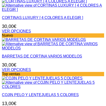
elegir
producto
en
tiene
la
múltiples
página
variantes.
de
CORTINAS LUXURY [ 4 COLORES A ELEGIR ]
Las
producto
opciones
30,00
€
se
pueden
VER OPCIONES
elegir
Este
Nuevo
en
producto
la
tiene
página
múltiples
de
variantes.
producto
BARRETAS DE CORTINA VARIOS MODELOS
Las
opciones
30,00
€
se
pueden
VER OPCIONES
elegir
Este
Top ventas
en
producto
la
tiene
página
múltiples
de
variantes.
producto
COJIN PELO Y LENTEJUELAS 5 COLORES
Las
opciones
13,00
€
se