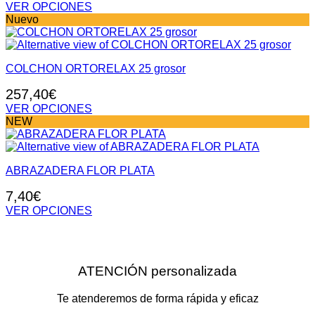
pueden
VER OPCIONES
elegir
Este
Nuevo
en
producto
la
tiene
página
múltiples
de
COLCHON ORTORELAX 25 grosor
variantes.
producto
Las
257,40
€
opciones
se
VER OPCIONES
pueden
Este
NEW
elegir
producto
en
tiene
la
múltiples
página
ABRAZADERA FLOR PLATA
variantes.
de
Las
7,40
€
producto
opciones
se
VER OPCIONES
pueden
Este
elegir
producto
en
tiene
la
múltiples
ATENCIÓN personalizada
página
variantes.
de
Las
producto
opciones
Te atenderemos de forma rápida y eficaz
se