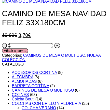
CAMINO DE MESA NAVIDAD
FELIZ 33X180CM
El
El
10,90
€
8,70
€
precio
precio
CAMINO
original
actual
DE
Añadir al carrito
era:
es:
MESA
Categorías:
CAMINOS DE MESA O MULTIUSO
,
NUEVA
10,90€.
8,70€.
NAVIDAD
COLECCIÓN
FELIZ
CATÁLOGO
33X180CM
cantidad
ACCESORIOS CORTINA
(8)
ALFOMBRA
(6)
ALMOHADAS
(6)
BARRETA CORTINA
(2)
CAMINOS DE MESA O MULTIUSO
(6)
COJINES
(63)
Colcha Bouti
(14)
COLCHAS CON BRILLO Y PEDRERIA
(35)
COLCHA VERANO
(14)