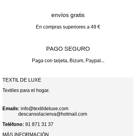
pueden
elegir
envíos gratis
en
la
página
En compras superiores a 49 €
de
producto
PAGO SEGURO
Paga con tarjeta, Bizum, Paypal...
TEXTIL DE LUXE
Textiles para el hogar.
Emails:
info@textildeluxe.com
descansolacierva@hotmail.com
Teléfono:
91 871 31 37
MÁS INFORMACIÓN