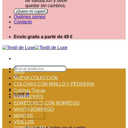
de validación y debe
quedar sin cambios.
Quiénes somos
Contacto
Envío gratis a partir de 49 €
Buscar
Inicio
por:
NUEVA COLECCIÓN
COLCHAS CON BRILLO Y PEDRERIA
Colchas Turcas
0,00
€
0
EDREDONES
EDREDONES CON BORREGO
MANTA BORREGO
MANTAS
VISILLOS
No hay productos en el carrito.