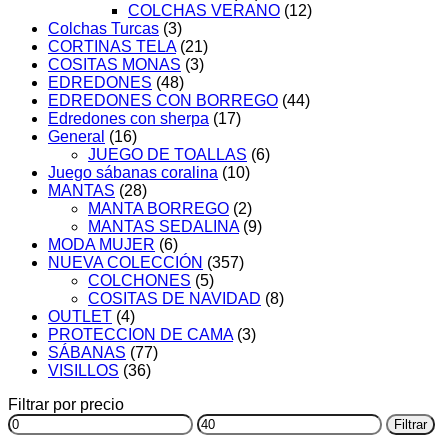
COLCHAS VERANO
(12)
la
Colchas Turcas
(3)
página
CORTINAS TELA
(21)
de
COSITAS MONAS
(3)
producto
EDREDONES
(48)
EDREDONES CON BORREGO
(44)
Edredones con sherpa
(17)
General
(16)
JUEGO DE TOALLAS
(6)
Juego sábanas coralina
(10)
MANTAS
(28)
MANTA BORREGO
(2)
MANTAS SEDALINA
(9)
MODA MUJER
(6)
NUEVA COLECCIÓN
(357)
COLCHONES
(5)
COSITAS DE NAVIDAD
(8)
OUTLET
(4)
PROTECCION DE CAMA
(3)
SÁBANAS
(77)
VISILLOS
(36)
Filtrar por precio
Precio
Precio
Filtrar
mínimo
máximo