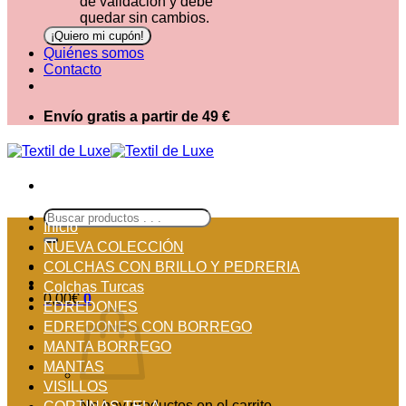
de validación y debe
quedar sin cambios.
Quiénes somos
Contacto
Envío gratis a partir de 49 €
Buscar
Inicio
por:
NUEVA COLECCIÓN
COLCHAS CON BRILLO Y PEDRERIA
Colchas Turcas
0,00
€
0
EDREDONES
EDREDONES CON BORREGO
MANTA BORREGO
MANTAS
VISILLOS
No hay productos en el carrito.