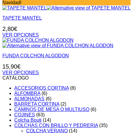
Navidad!
TAPETE MANTEL
2,80
€
VER OPCIONES
Este
producto
tiene
FUNDA COLCHON ALGODON
múltiples
variantes.
15,90
€
Las
opciones
VER OPCIONES
se
Este
CATÁLOGO
pueden
producto
elegir
ACCESORIOS CORTINA
(8)
tiene
en
ALFOMBRA
(6)
múltiples
la
ALMOHADAS
(6)
variantes.
página
BARRETA CORTINA
(2)
Las
de
CAMINOS DE MESA O MULTIUSO
(6)
opciones
producto
COJINES
(63)
se
Colcha Bouti
(14)
pueden
COLCHAS CON BRILLO Y PEDRERIA
(35)
elegir
COLCHA VERANO
(14)
en