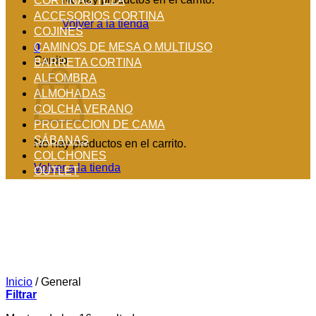
CORTINAS TELA
ACCESORIOS CORTINA
Volver a la tienda
COJINES
CAMINOS DE MESA O MULTIUSO
0
Carrito
BARRETA CORTINA
ALFOMBRA
ALMOHADAS
COLCHA VERANO
PROTECCION DE CAMA
SÁBANAS
No hay productos en el carrito.
COLCHONES
Volver a la tienda
OUTLET
Inicio
/
General
Filtrar