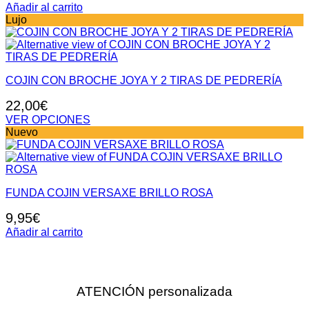
Añadir al carrito
Lujo
COJIN CON BROCHE JOYA Y 2 TIRAS DE PEDRERÍA
22,00
€
VER OPCIONES
Este
Nuevo
producto
tiene
múltiples
variantes.
FUNDA COJIN VERSAXE BRILLO ROSA
Las
opciones
9,95
€
se
pueden
Añadir al carrito
elegir
en
la
página
ATENCIÓN personalizada
de
producto