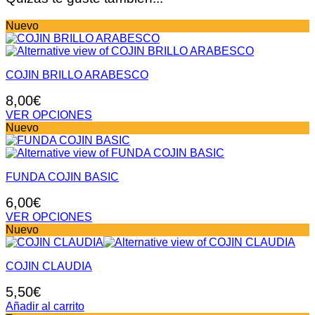
Nuevo
COJIN BRILLO ARABESCO
8,00
€
VER OPCIONES
Este
Nuevo
producto
tiene
múltiples
FUNDA COJIN BASIC
variantes.
Las
6,00
€
opciones
se
VER OPCIONES
pueden
Este
Nuevo
elegir
producto
en
tiene
la
COJIN CLAUDIA
múltiples
página
variantes.
5,50
€
de
Las
producto
opciones
Añadir al carrito