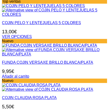
se
Top ventas
pueden
elegir
en
la
página
COJIN PELO Y LENTEJUELAS 5 COLORES
de
13,00
€
producto
VER OPCIONES
Este
Nuevo
producto
tiene
múltiples
variantes.
FUNDA COJIN VERSAXE BRILLO BLANCA/PLATA
Las
opciones
9,95
€
se
pueden
Añadir al carrito
elegir
Nuevo
en
la
página
de
COJIN CLAUDIA ROSA PLATA
producto
5,50
€