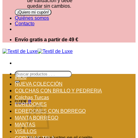
de validación y debe
quedar sin cambios.
Quiénes somos
Contacto
Envío gratis a partir de 49 €
Buscar
Inicio
por:
NUEVA COLECCIÓN
COLCHAS CON BRILLO Y PEDRERIA
Colchas Turcas
0,00
€
0
EDREDONES
EDREDONES CON BORREGO
MANTA BORREGO
MANTAS
VISILLOS
No hay productos en el carrito.