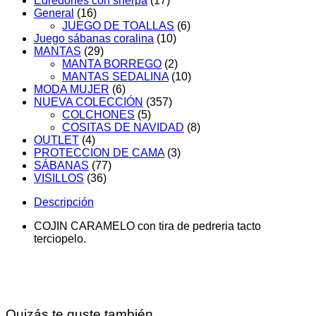
Edredones con sherpa
(17)
General
(16)
JUEGO DE TOALLAS
(6)
Juego sábanas coralina
(10)
MANTAS
(29)
MANTA BORREGO
(2)
MANTAS SEDALINA
(10)
MODA MUJER
(6)
NUEVA COLECCIÓN
(357)
COLCHONES
(5)
COSITAS DE NAVIDAD
(8)
OUTLET
(4)
PROTECCION DE CAMA
(3)
SÁBANAS
(77)
VISILLOS
(36)
Descripción
COJIN CARAMELO con tira de pedreria tacto
terciopelo.
Quizás te guste también...