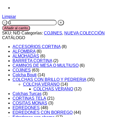
Limpiar
COJIN
CARAMELO
Añadir al carrito
VARIOS
SKU:
N/D
Categorías:
COJINES
,
NUEVA COLECCIÓN
COLORES
CATÁLOGO
cantidad
ACCESORIOS CORTINA
(8)
ALFOMBRA
(6)
ALMOHADAS
(6)
BARRETA CORTINA
(2)
CAMINOS DE MESA O MULTIUSO
(6)
COJINES
(63)
Colcha Bouti
(14)
COLCHAS CON BRILLO Y PEDRERIA
(35)
COLCHA VERANO
(14)
COLCHAS VERANO
(12)
Colchas Turcas
(3)
CORTINAS TELA
(21)
COSITAS MONAS
(3)
EDREDONES
(48)
EDREDONES CON BORREGO
(44)