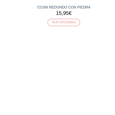
COJIN REDONDO CON PIEDRA
-47
15,95
€
Rebaj
VER OPCIONES
Este
producto
tiene
múltiples
variantes.
Las
opciones
se
pueden
elegir
en
la
página
de
producto