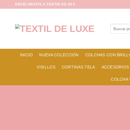
Saltar
ENVÍO GRATIS A PARTIR DE 49 €
al
contenido
Buscar
por:
INICIO
NUEVA COLECCIÓN
COLCHAS CON BRILL
VISILLOS
CORTINAS TELA
ACCESORIOS
COLCHA