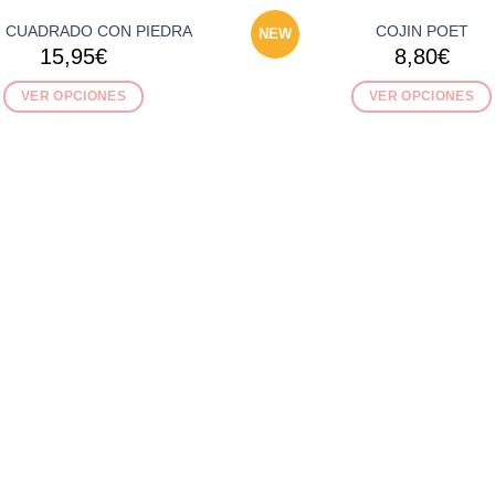
N CUADRADO CON PIEDRA
COJIN POET
NEW
15,95
€
8,80
€
VER OPCIONES
VER OPCIONES
Este
Este
producto
producto
tiene
tiene
múltiples
múltiples
variantes.
variantes.
Las
Las
opciones
opciones
se
se
pueden
pueden
elegir
elegir
en
en
la
la
página
página
de
de
producto
producto