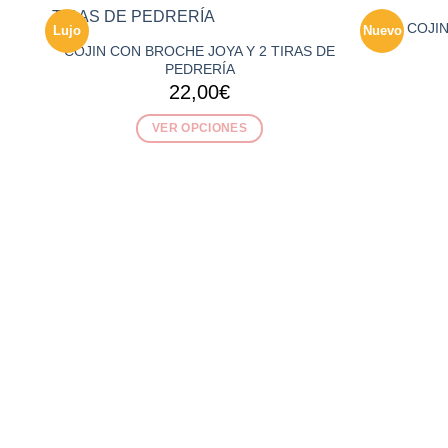
COJI
Lujo
Nuevo
COJIN CON BROCHE JOYA Y 2 TIRAS DE
PEDRERÍA
22,00
€
VER OPCIONES
Este
producto
tiene
múltiples
variantes.
Las
opciones
se
pueden
elegir
en
la
página