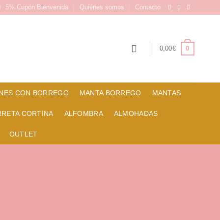
5% Cupón Bienvenida
Quiénes somos
Contacto
0
0,00
€
NES CON BORREGO
MANTA BORREGO
MANTAS
RRETA CORTINA
ALFOMBRA
ALMOHADAS
OUTLET