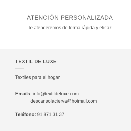
de
producto
ATENCIÓN PERSONALIZADA
Te atenderemos de forma rápida y eficaz
TEXTIL DE LUXE
Textiles para el hogar.
Emails:
info@textildeluxe.com
descansolacierva@hotmail.com
Teléfono:
91 871 31 37