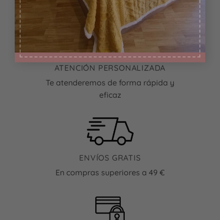
tiene
múltiples
variantes.
Las
opciones
se
ATENCIÓN PERSONALIZADA
pueden
elegir
Te atenderemos de forma rápida y
en
eficaz
la
página
de
producto
ENVÍOS GRATIS
En compras superiores a 49 €