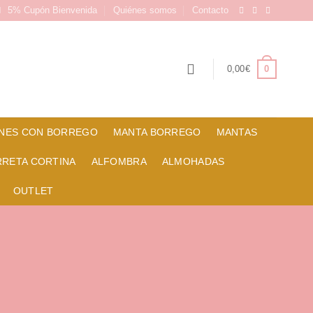
5% Cupón Bienvenida
Quiénes somos
Contacto
0
0,00
€
NES CON BORREGO
MANTA BORREGO
MANTAS
RRETA CORTINA
ALFOMBRA
ALMOHADAS
OUTLET