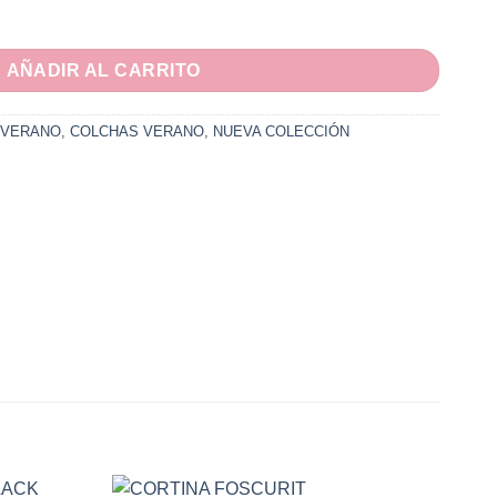
ncluye 2-Fundas decorativas. Para cama de 135-150 cm. Mod Delia
AÑADIR AL CARRITO
 VERANO
,
COLCHAS VERANO
,
NUEVA COLECCIÓN