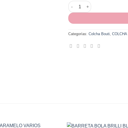
Colcha patchwork reversible i
Categorías:
Colcha Bouti
,
COLCHA