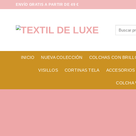
Saltar
ENVÍO GRATIS A PARTIR DE 49 €
al
contenido
Buscar
por:
INICIO
NUEVA COLECCIÓN
COLCHAS CON BRILL
VISILLOS
CORTINAS TELA
ACCESORIOS
COLCHA