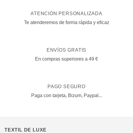
se
pueden
ATENCIÓN PERSONALIZADA
elegir
en
Te atenderemos de forma rápida y eficaz
la
página
de
producto
ENVÍOS GRATIS
En compras superiores a 49 €
PAGO SEGURO
Paga con tarjeta, Bizum, Paypal...
TEXTIL DE LUXE