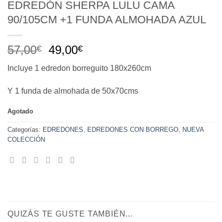
EDREDÓN SHERPA LULU CAMA
90/105CM +1 FUNDA ALMOHADA AZUL
El
El
57,00
49,00
€
€
precio
precio
Incluye 1 edredon borreguito 180x260cm
original
actual
era:
es:
Y 1 funda de almohada de 50x70cms
57,00€.
49,00€.
Agotado
Categorías:
EDREDONES
,
EDREDONES CON BORREGO
,
NUEVA
COLECCIÓN
QUIZÁS TE GUSTE TAMBIÉN...