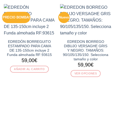
PRECIO BOMBA!
Nuevo
EDREDÓN BORREGUITO
EDREDON BORREGO
ESTAMPADO PARA CAMA
DIBUJO VERSAGHE GRIS
DE 135-150cm incluye 2
Y NEGRO. TAMAÑOS:
Funda almohada RF:93615
90/105/135/150. Selecciona
tamaño y color
59,00
€
59,90
€
AÑADIR AL CARRITO
VER OPCIONES
Este
producto
tiene
múltiples
variantes.
Las
opciones