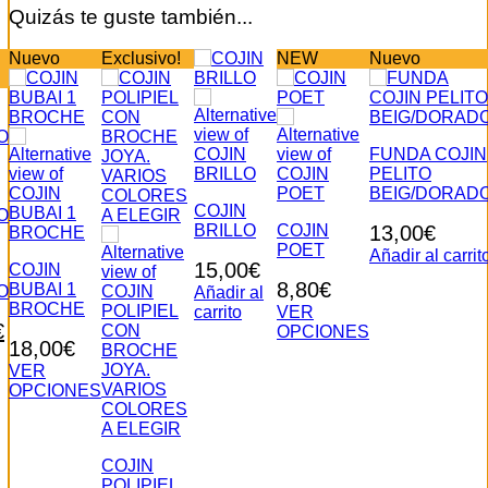
Quizás te guste también...
Nuevo
Exclusivo!
NEW
Nuevo
FUNDA COJIN
PELITO
BEIG/DORAD
COJIN
BRILLO
COJIN
13,00
€
POET
Añadir al carrit
15,00
€
COJIN
8,80
€
BUBAI 1
O
Añadir al
BROCHE
carrito
VER
El
€
OPCIONES
18,00
€
Este
o
precio
producto
VER
nal
actual
tiene
OPCIONES
es:
Este
múltiples
0€.
8,00€.
producto
variantes.
tiene
Las
COJIN
múltiples
opciones
POLIPIEL
variantes.
se