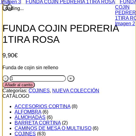
×
Loading...
FUNDA COJIN PEDRERIA
1TIRA ROSA
9,90
€
Funda de cojin sin relleno
FUNDA
COJIN
Añadir al carrito
PEDRERIA
Categorías:
COJINES
,
NUEVA COLECCIÓN
1TIRA
CATÁLOGO
ROSA
cantidad
ACCESORIOS CORTINA
(8)
ALFOMBRA
(6)
ALMOHADAS
(6)
BARRETA CORTINA
(2)
CAMINOS DE MESA O MULTIUSO
(6)
COJINES
(63)