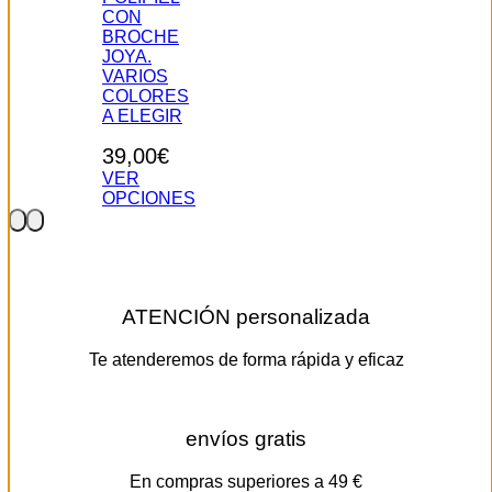
CON
Las
pueden
BROCHE
opciones
elegir
JOYA.
se
en
VARIOS
pueden
la
COLORES
elegir
página
A ELEGIR
en
de
la
producto
39,00
€
página
de
VER
producto
OPCIONES
Este
producto
tiene
múltiples
variantes.
ATENCIÓN personalizada
Las
opciones
se
Te atenderemos de forma rápida y eficaz
pueden
elegir
en
la
envíos gratis
página
de
En compras superiores a 49 €