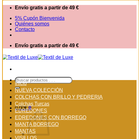
Saltar
Envío gratis a partir de 49 €
al
5% Cupón Bienvenida
contenido
Quiénes somos
Contacto
Envío gratis a partir de 49 €
Buscar
Inicio
por:
NUEVA COLECCIÓN
COLCHAS CON BRILLO Y PEDRERIA
Colchas Turcas
0,00
€
0
EDREDONES
EDREDONES CON BORREGO
MANTA BORREGO
MANTAS
VISILLOS