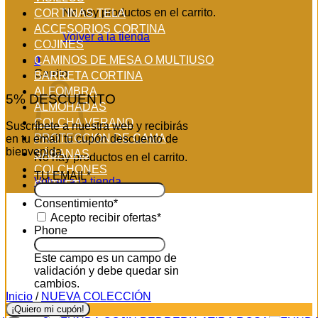
No hay productos en el carrito.
CORTINAS TELA
ACCESORIOS CORTINA
Volver a la tienda
COJINES
CAMINOS DE MESA O MULTIUSO
0
Carrito
BARRETA CORTINA
ALFOMBRA
5% DESCUENTO
ALMOHADAS
COLCHA VERANO
Suscríbete a nuestra web y recibirás
PROTECCION DE CAMA
en tu email tu cupón descuento de
bienvenida
SÁBANAS
No hay productos en el carrito.
COLCHONES
TU EMAIL
*
Volver a la tienda
OUTLET
Consentimiento
*
Acepto recibir ofertas
*
Phone
Este campo es un campo de
validación y debe quedar sin
cambios.
Inicio
/
NUEVA COLECCIÓN
Nuevo