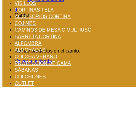
VISILLOS
0
CORTINAS TELA
Carrito
ACCESORIOS CORTINA
COJINES
CAMINOS DE MESA O MULTIUSO
BARRETA CORTINA
ALFOMBRA
ALMOHADAS
No hay productos en el carrito.
COLCHA VERANO
Volver a la tienda
PROTECCION DE CAMA
SÁBANAS
COLCHONES
OUTLET