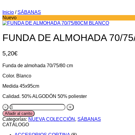
Inicio
/
SÁBANAS
Nuevo
FUNDA DE ALMOHADA 70/7
5,20
€
Funda de almohada 70/75/80 cm
Color. Blanco
Medida 45x95cm
Calidad. 50% ALGODÓN 50% poliester
FUNDA
DE
Añadir al carrito
ALMOHADA
Categorías:
NUEVA COLECCIÓN
,
SÁBANAS
70/75/80CM
CATÁLOGO
BLANCO
cantidad
ACCESORIOS CORTINA
(8)