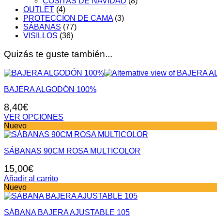
COSITAS DE NAVIDAD
(8)
OUTLET
(4)
PROTECCION DE CAMA
(3)
SÁBANAS
(77)
VISILLOS
(36)
Quizás te guste también...
BAJERA ALGODÓN 100%
8,40
€
VER OPCIONES
Este
Nuevo
producto
tiene
SÁBANAS 90CM ROSA MULTICOLOR
múltiples
variantes.
15,00
€
Las
opciones
Añadir al carrito
se
Nuevo
pueden
elegir
en
SÁBANA BAJERA AJUSTABLE 105