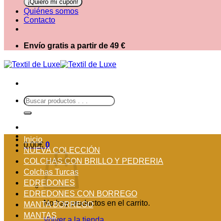
Quiénes somos
Contacto
Envío gratis a partir de 49 €
Buscar
por:
Inicio
0,00
€
0
NUEVA COLECCIÓN
COLCHAS CON BRILLO Y PEDRERIA
Colchas Turcas
EDREDONES
EDREDONES CON BORREGO
No hay productos en el carrito.
MANTA BORREGO
MANTAS
Volver a la tienda