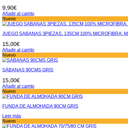
la
9,90
€
página
de
Añadir al carrito
producto
Nuevo
JUEGO SABANAS 3PIEZAS. 135CM 100% MICROFIBRA. 
15,00
€
Añadir al carrito
Nuevo
SÁBANAS 90CMS GRIS
15,00
€
Añadir al carrito
Nuevo
FUNDA DE ALMOHADA 90CM GRIS
Leer más
Nuevo