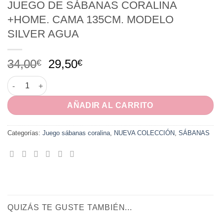
JUEGO DE SÁBANAS CORALINA
+HOME. CAMA 135CM. MODELO
SILVER AGUA
El
El
34,00
29,50
€
€
precio
precio
JUEGO DE SÁBANAS CORALINA +HOME. CAMA 135CM. MODELO
original
actual
era:
es:
AÑADIR AL CARRITO
34,00€.
29,50€.
Categorías:
Juego sábanas coralina
,
NUEVA COLECCIÓN
,
SÁBANAS
QUIZÁS TE GUSTE TAMBIÉN...