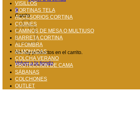
VISILLOS
0
CORTINAS TELA
Carrito
ACCESORIOS CORTINA
COJINES
CAMINOS DE MESA O MULTIUSO
BARRETA CORTINA
ALFOMBRA
ALMOHADAS
No hay productos en el carrito.
COLCHA VERANO
Volver a la tienda
PROTECCION DE CAMA
SÁBANAS
COLCHONES
OUTLET