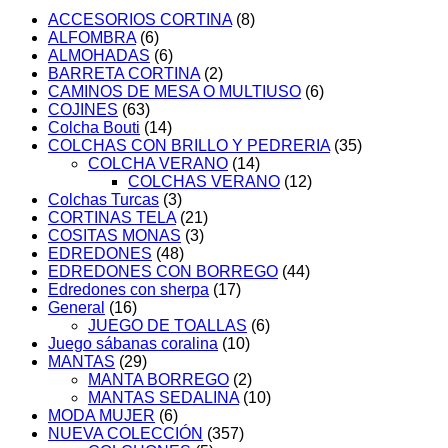
100%
ACCESORIOS CORTINA
(8)
Fuxia
ALFOMBRA
(6)
cantidad
ALMOHADAS
(6)
BARRETA CORTINA
(2)
CAMINOS DE MESA O MULTIUSO
(6)
COJINES
(63)
Colcha Bouti
(14)
COLCHAS CON BRILLO Y PEDRERIA
(35)
COLCHA VERANO
(14)
COLCHAS VERANO
(12)
Colchas Turcas
(3)
CORTINAS TELA
(21)
COSITAS MONAS
(3)
EDREDONES
(48)
EDREDONES CON BORREGO
(44)
Edredones con sherpa
(17)
General
(16)
JUEGO DE TOALLAS
(6)
Juego sábanas coralina
(10)
MANTAS
(29)
MANTA BORREGO
(2)
MANTAS SEDALINA
(10)
MODA MUJER
(6)
NUEVA COLECCIÓN
(357)