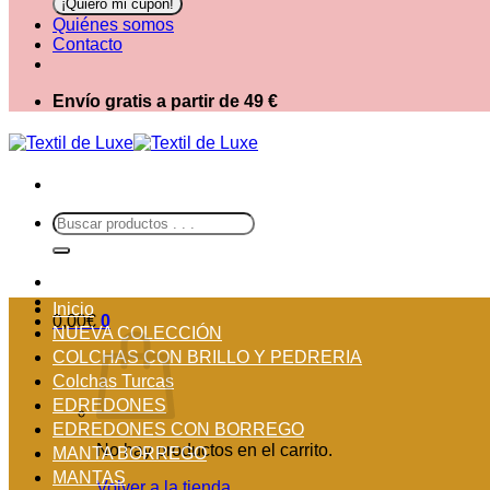
Quiénes somos
Contacto
Envío gratis a partir de 49 €
Buscar
por:
Inicio
0,00
€
0
NUEVA COLECCIÓN
COLCHAS CON BRILLO Y PEDRERIA
Colchas Turcas
EDREDONES
EDREDONES CON BORREGO
No hay productos en el carrito.
MANTA BORREGO
MANTAS
Volver a la tienda