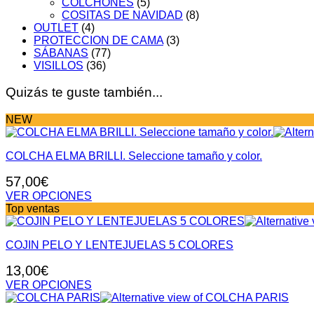
COLCHONES
(5)
COSITAS DE NAVIDAD
(8)
OUTLET
(4)
PROTECCION DE CAMA
(3)
SÁBANAS
(77)
VISILLOS
(36)
Quizás te guste también...
NEW
COLCHA ELMA BRILLI. Seleccione tamaño y color.
57,00
€
VER OPCIONES
Este
Top ventas
producto
tiene
COJIN PELO Y LENTEJUELAS 5 COLORES
múltiples
variantes.
13,00
€
Las
opciones
VER OPCIONES
se
Este
pueden
producto