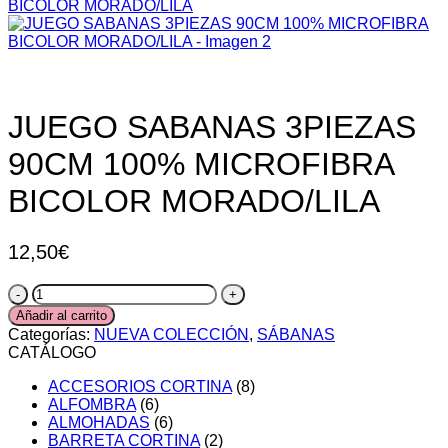
JUEGO SABANAS 3PIEZAS
90CM 100% MICROFIBRA
BICOLOR MORADO/LILA
12,50
€
JUEGO
SABANAS
Añadir al carrito
3PIEZAS
Categorías:
NUEVA COLECCIÓN
,
SÁBANAS
90CM
CATÁLOGO
100%
MICROFIBRA
ACCESORIOS CORTINA
(8)
BICOLOR
ALFOMBRA
(6)
MORADO/LILA
ALMOHADAS
(6)
cantidad
BARRETA CORTINA
(2)