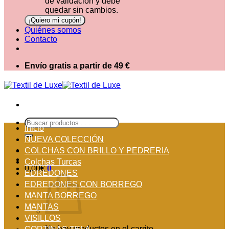
de validación y debe
quedar sin cambios.
Quiénes somos
Contacto
Envío gratis a partir de 49 €
Buscar
Inicio
por:
NUEVA COLECCIÓN
COLCHAS CON BRILLO Y PEDRERIA
Colchas Turcas
0,00
€
0
EDREDONES
EDREDONES CON BORREGO
MANTA BORREGO
MANTAS
VISILLOS
No hay productos en el carrito.