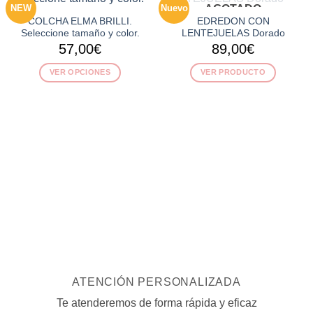
NEW
Nuevo
AGOTADO
COLCHA ELMA BRILLI.
EDREDON CON
Seleccione tamaño y color.
LENTEJUELAS Dorado
57,00
€
89,00
€
VER OPCIONES
VER PRODUCTO
Este
producto
tiene
múltiples
variantes.
Las
opciones
se
pueden
elegir
en
la
página
de
ATENCIÓN PERSONALIZADA
producto
Te atenderemos de forma rápida y eficaz