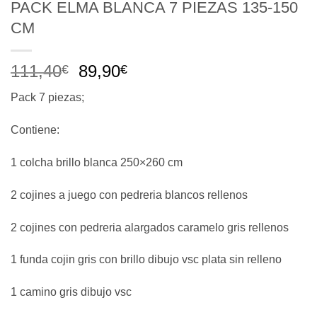
PACK ELMA BLANCA 7 PIEZAS 135-150
CM
El
El
111,40
89,90
€
€
precio
precio
Pack 7 piezas;
original
actual
era:
es:
Contiene:
111,40€.
89,90€.
1 colcha brillo blanca 250×260 cm
2 cojines a juego con pedreria blancos rellenos
2 cojines con pedreria alargados caramelo gris rellenos
1 funda cojin gris con brillo dibujo vsc plata sin relleno
1 camino gris dibujo vsc