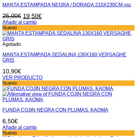
MANTA ESTAMPADA NEGRA / DORADA 210X230CM vsc
El
El
25,00
€
19,50
€
precio
precio
Añadir al carrito
Nuevo
original
actual
era:
es:
25,00€.
19,50€.
Agotado
MANTA ESTAMPADA SEDALINA 130X160 VERSAGHE
GRIS
10,90
€
VER PRODUCTO
Nuevo
FUNDA COJIN NEGRA CON PLUMAS. KAOMA
6,50
€
Añadir al carrito
Nuevo