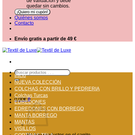
de validación y debe
quedar sin cambios.
Quiénes somos
Contacto
Envío gratis a partir de 49 €
Buscar
Inicio
por:
NUEVA COLECCIÓN
COLCHAS CON BRILLO Y PEDRERIA
Colchas Turcas
0,00
€
0
EDREDONES
EDREDONES CON BORREGO
MANTA BORREGO
MANTAS
VISILLOS
No hay productos en el carrito.