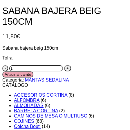
SABANA BAJERA BEIG
150CM
11,80
€
Sabana bajera beig 150cm
Tolrá
SABANA
BAJERA
Añadir al carrito
BEIG
Categoría:
MANTAS SEDALINA
150CM
CATÁLOGO
cantidad
ACCESORIOS CORTINA
(8)
ALFOMBRA
(6)
ALMOHADAS
(6)
BARRETA CORTINA
(2)
CAMINOS DE MESA O MULTIUSO
(6)
COJINES
(63)
Colcha Bouti
(14)