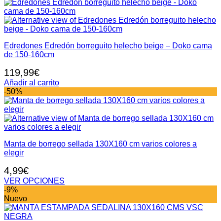
Edredones Edredón borreguito helecho beige – Doko cama
de 150-160cm
119,99
€
Añadir al carrito
-50%
Manta de borrego sellada 130X160 cm varios colores a
elegir
4,99
€
VER OPCIONES
Este
-9%
producto
Nuevo
tiene
múltiples