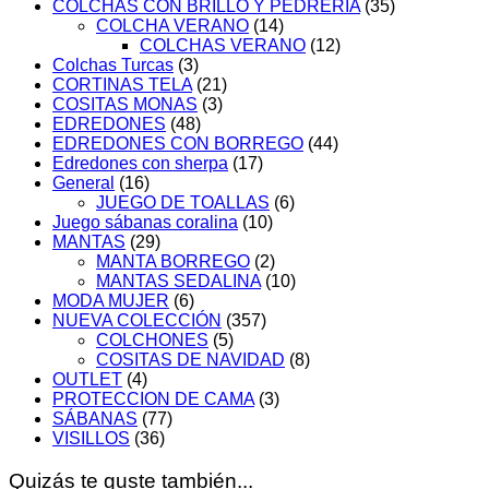
COLCHAS CON BRILLO Y PEDRERIA
(35)
COLCHA VERANO
(14)
COLCHAS VERANO
(12)
Colchas Turcas
(3)
CORTINAS TELA
(21)
COSITAS MONAS
(3)
EDREDONES
(48)
EDREDONES CON BORREGO
(44)
Edredones con sherpa
(17)
General
(16)
JUEGO DE TOALLAS
(6)
Juego sábanas coralina
(10)
MANTAS
(29)
MANTA BORREGO
(2)
MANTAS SEDALINA
(10)
MODA MUJER
(6)
NUEVA COLECCIÓN
(357)
COLCHONES
(5)
COSITAS DE NAVIDAD
(8)
OUTLET
(4)
PROTECCION DE CAMA
(3)
SÁBANAS
(77)
VISILLOS
(36)
Quizás te guste también...