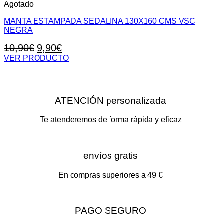
variantes.
Agotado
Las
MANTA ESTAMPADA SEDALINA 130X160 CMS VSC
opciones
NEGRA
se
pueden
El
El
10,90
€
9,90
€
elegir
en
precio
precio
VER PRODUCTO
la
original
actual
página
era:
es:
de
10,90€.
9,90€.
producto
ATENCIÓN personalizada
Te atenderemos de forma rápida y eficaz
envíos gratis
En compras superiores a 49 €
PAGO SEGURO