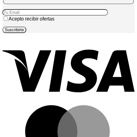
Acepto recibir ofertas
V
M