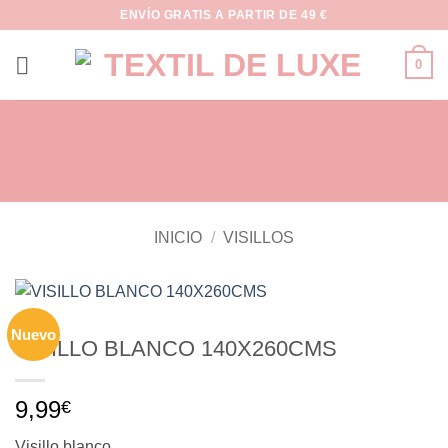
Saltar
ENVÍO GRATIS A PARTIR DE 49 €
al
contenido
0
INICIO
/
VISILLOS
Nuevo
VISILLO BLANCO 140X260CMS
9,99
€
Visillo blanco