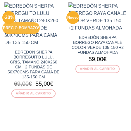
-20%
Nuevo
PRECIO BOMBAZO!
EDREDÓN SHERPA
BORREGO RAYA CANALÉ
COLOR VERDE 135-150 +2
EDREDÓN SHERPA
FUNDAS ALMOHADA
BORREGUITO LULU.
59,00
€
GRIS, TAMAÑO 240X260
CM +2 FUNDAS DE
AÑADIR AL CARRITO
50X70CMS PARA CAMA DE
135-150 CM
El
El
69,00
€
55,00
€
precio
precio
AÑADIR AL CARRITO
original
actual
era:
es:
69,00€.
55,00€.