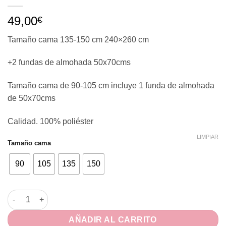
49,00
€
Tamaño cama 135-150 cm 240×260 cm
+2 fundas de almohada 50x70cms
Tamaño cama de 90-105 cm incluye 1 funda de almohada
de 50x70cms
Calidad. 100% poliéster
LIMPIAR
Tamaño cama
90
105
135
150
EDREDÓN BORREGO Para cama de 90-105 y 135-150 mod. Terue
AÑADIR AL CARRITO