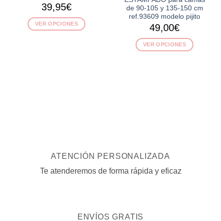
39,95
€
de 90-105 y 135-150 cm
ref.93609 modelo pijito
VER OPCIONES
49,00
€
Este
VER OPCIONES
producto
tiene
Este
múltiples
producto
variantes.
tiene
Las
múltiples
opciones
variantes.
se
Las
pueden
opciones
elegir
se
en
pueden
la
elegir
ATENCIÓN PERSONALIZADA
página
en
de
la
Te atenderemos de forma rápida y eficaz
producto
página
de
producto
ENVÍOS GRATIS