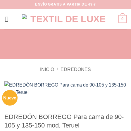
Saltar
ENVÍO GRATIS A PARTIR DE 49 €
al
contenido
0
INICIO
/
EDREDONES
Nuevo
EDREDÓN BORREGO Para cama de 90-
105 y 135-150 mod. Teruel