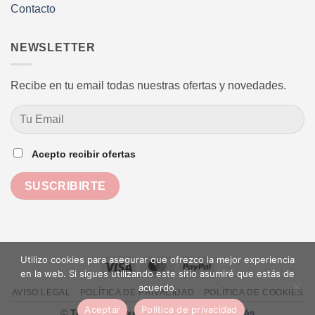
Contacto
NEWSLETTER
Recibe en tu email todas nuestras ofertas y novedades.
Acepto recibir ofertas
Utilizo cookies para asegurar que ofrezco la mejor experiencia
Visa
MasterCard
PayPal
en la web. Si sigues utilizando este sitio asumiré que estás de
acuerdo.
AVISO LEGAL
POLÍTICA DE PRIVACIDAD
POLÍTICA DE COOKIES
Aceptar
Política de privacidad
©
Textil de Luxe
-
Diseño web: Daniel Más