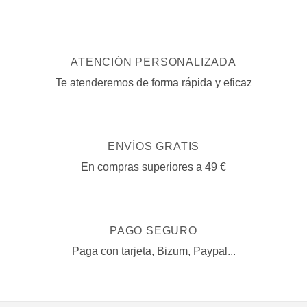
elegir
elegir
en
en
la
la
página
página
de
ATENCIÓN PERSONALIZADA
de
producto
Te atenderemos de forma rápida y eficaz
producto
ENVÍOS GRATIS
En compras superiores a 49 €
PAGO SEGURO
Paga con tarjeta, Bizum, Paypal...