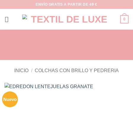
Saltar
ENVÍO GRATIS A PARTIR DE 49 €
al
contenido
0
INICIO
/
COLCHAS CON BRILLO Y PEDRERIA
Nuevo