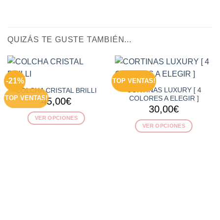
QUIZÁS TE GUSTE TAMBIÉN...
-21%
TOP VENTAS!
CORTINAS LUXURY [ 4
COLCHA CRISTAL BRILLI
TOP VENTAS!
COLORES A ELEGIR ]
45,00
€
30,00
€
VER OPCIONES
VER OPCIONES
Este
Este
producto
producto
tiene
tiene
múltiples
múltiples
variantes.
variantes.
Las
Las
opciones
opciones
se
se
pueden
pueden