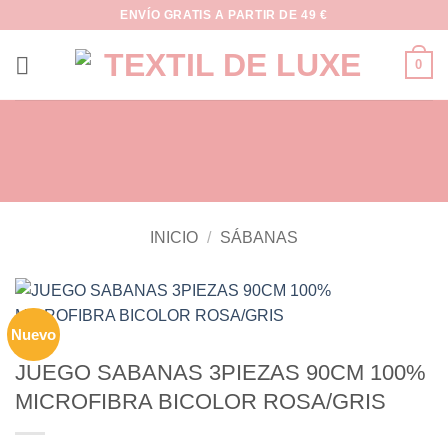
Saltar
ENVÍO GRATIS A PARTIR DE 49 €
al
contenido
0
INICIO
/
SÁBANAS
Nuevo
JUEGO SABANAS 3PIEZAS 90CM 100%
MICROFIBRA BICOLOR ROSA/GRIS