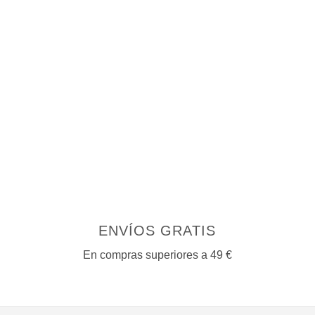
la
la
página
página
de
de
producto
producto
ENVÍOS GRATIS
En compras superiores a 49 €