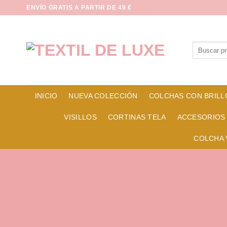
Saltar
ENVÍO GRATIS A PARTIR DE 49 €
al
contenido
Buscar
por:
INICIO
NUEVA COLECCIÓN
COLCHAS CON BRILL
VISILLOS
CORTINAS TELA
ACCESORIOS
COLCHA