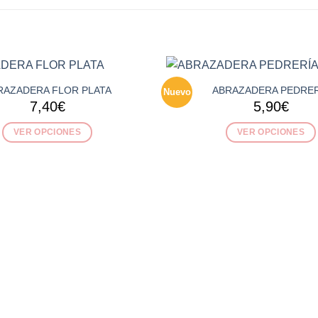
RAZADERA FLOR PLATA
ABRAZADERA PEDRER
Nuevo
7,40
€
5,90
€
VER OPCIONES
VER OPCIONES
Este
Este
producto
producto
tiene
tiene
múltiples
múltiples
variantes.
variantes.
Las
Las
opciones
opciones
se
se
pueden
pueden
elegir
elegir
en
en