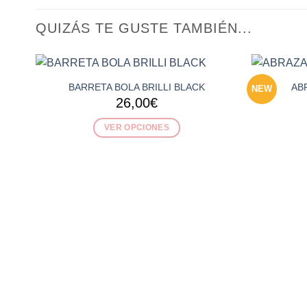
QUIZÁS TE GUSTE TAMBIÉN...
BARRETA BOLA BRILLI BLACK
AB
NEW
26,00
€
VER OPCIONES
Este
producto
tiene
múltiples
variantes.
Las
opciones
se
pueden
elegir
en