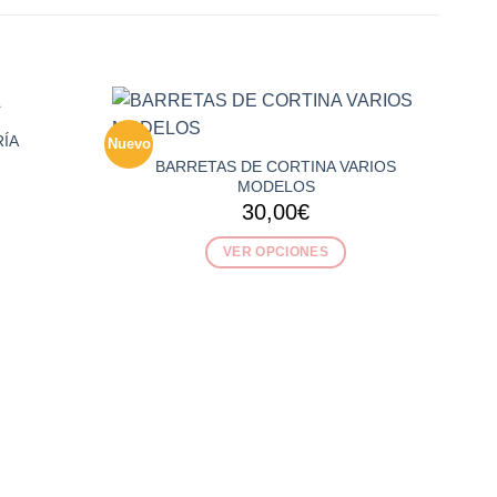
ÍA
Nuevo
NEW
BARRETAS DE CORTINA VARIOS
MODELOS
30,00
€
VER OPCIONES
Este
producto
tiene
múltiples
variantes.
Las
opciones
se
pueden