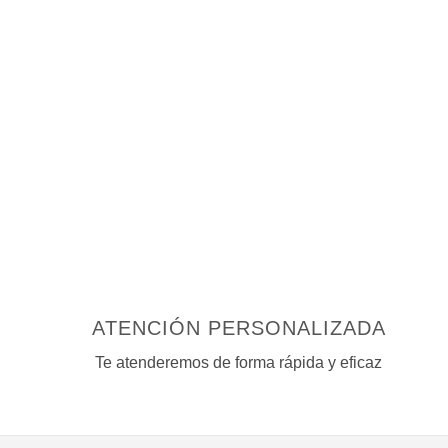
la
página
de
producto
ATENCIÓN PERSONALIZADA
Te atenderemos de forma rápida y eficaz