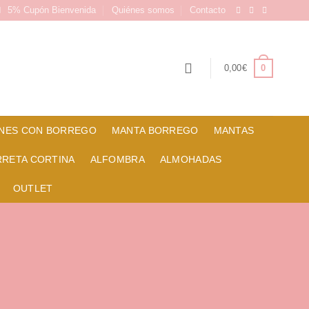
5% Cupón Bienvenida
Quiénes somos
Contacto
0
0,00
€
NES CON BORREGO
MANTA BORREGO
MANTAS
RRETA CORTINA
ALFOMBRA
ALMOHADAS
OUTLET