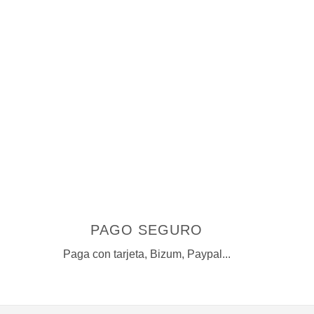
elegir
en
la
página
de
producto
PAGO SEGURO
Paga con tarjeta, Bizum, Paypal...