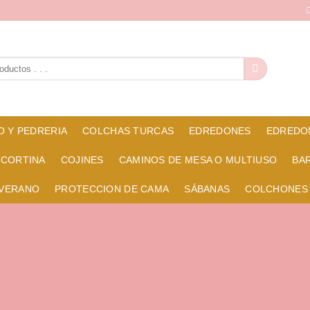
O Y PEDRERIA
COLCHAS TURCAS
EDREDONES
EDREDO
 CORTINA
COJINES
CAMINOS DE MESA O MULTIUSO
BA
 VERANO
PROTECCION DE CAMA
SÁBANAS
COLCHONES