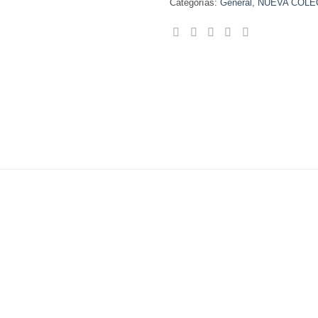
Categorías:
General
,
NUEVA COLE